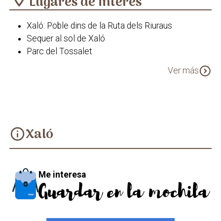
Lugares de interés
Xaló: Poble dins de la Ruta dels Riuraus
Sequer al sol de Xaló
Parc del Tossalet
Molí del Giner
expand_circle_down
Ver más
Casa Palau de la Duquessa Almodóvar
Ermita de Sant Domènec de Guzman
Església de Santa Maria
Xaló
info
Me interesa
Guardar en la mochila