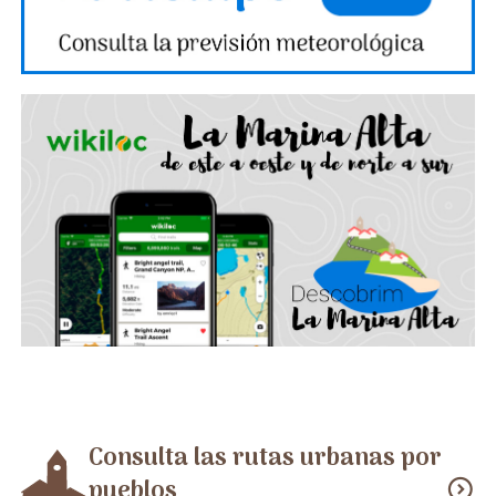
Consulta las rutas urbanas por
pueblos
expand_circle_down