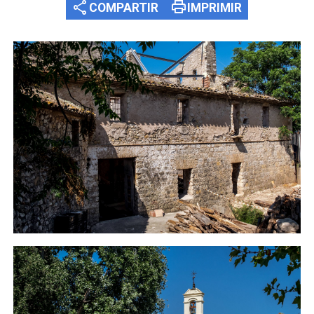
share
print
COMPARTIR
IMPRIMIR