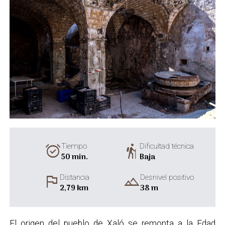
alarm_on
hiking
Tiempo
Dificultad técnica
50 min.
Baja
flag
landscape
Distancia
Desnivel positivo
2,79 km
38 m
El origen del pueblo de Xaló se remonta a la Edad