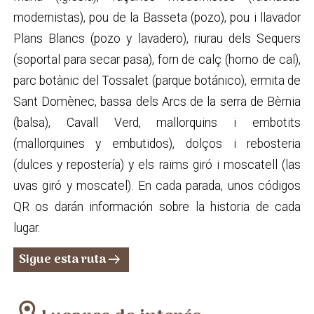
modernistas), pou de la Basseta (pozo), pou i llavador
Plans Blancs (pozo y lavadero), riurau dels Sequers
(soportal para secar pasa), forn de calç (horno de cal),
parc botànic del Tossalet (parque botánico), ermita de
Sant Domènec, bassa dels Arcs de la serra de Bèrnia
(balsa), Cavall Verd, mallorquins i embotits
(mallorquines y embutidos), dolços i rebosteria
(dulces y repostería) y els raïms giró i moscatell (las
uvas giró y moscatel). En cada parada, unos códigos
QR os darán información sobre la historia de cada
lugar.
Sigue esta ruta
arrow_right_alt
location_on