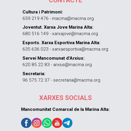
CONTACTE
Cultura i Patrimoni:
659 219 476 - macma@macma.org
Joventut. Xarxa Jove Marina Alta:
680 516 149 - xarxajove@macma.org
Esports. Xarxa Esportiva Marina Alta:
635 636 023 - xarxaesportiva@macma.org
Servei Mancomunat d’Arxius:
620 85 22 83 - arxius@macma.org
Secretaria:
96 575 72 37 - secretaria@macma.org
XARXES SOCIALS
Mancomunitat Comarcal de la Marina Alta: