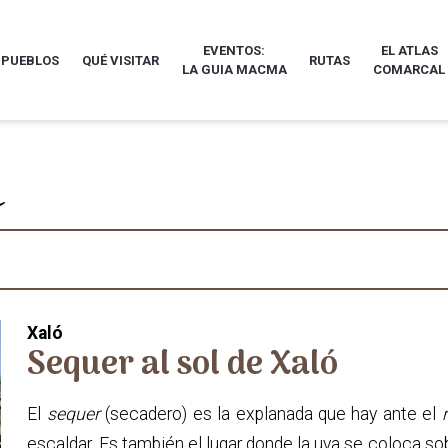
EVENTOS:
EL ATLAS
 PUEBLOS
QUÉ VISITAR
RUTAS
LA GUIA MACMA
COMARCAL
Xaló
Sequer al sol de Xaló
El
sequer
(secadero) es la explanada que hay ante el
escaldar. Es también el lugar donde la uva se coloca sob