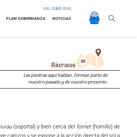
VAL
|
CAS
|
ENG
PLAN GOBERNANZA
NOTICIAS
Riuraus
Las piedras aquí hablan, forman parte de
nuestro pasado y de nuestro presente.
riurau
(soportal) y bien cerca del
fornet
(hornillo) de
re carrizos y se expone a la acción directa del sol a