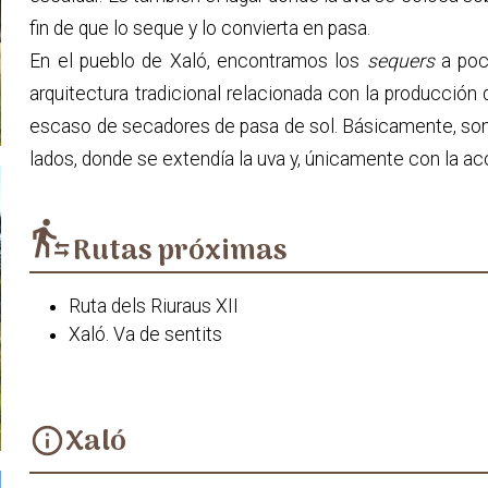
fin de que lo seque y lo convierta en pasa.
En el pueblo de Xaló, encontramos los
sequers
a poc
arquitectura tradicional relacionada con la producción 
escaso de secadores de pasa de sol. Básicamente, son e
lados, donde se extendía la uva y, únicamente con la acc
transfer_within_a_station
Rutas próximas
Ruta dels Riuraus XII
Xaló. Va de sentits
Xaló
info