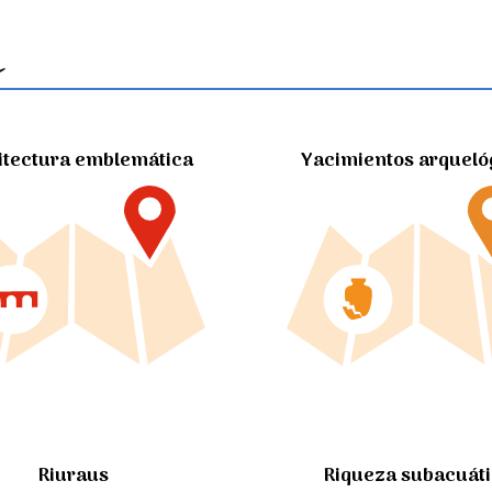
itectura emblemática
Yacimientos arqueló
Riuraus
Riqueza subacuát