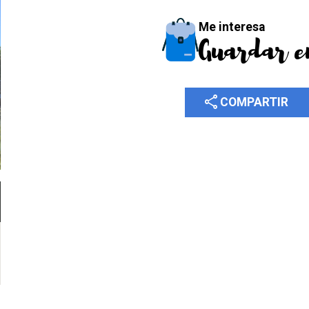
Me interesa
Guardar e
share
COMPARTIR