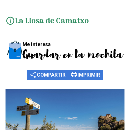
La Llosa de Camatxo
info
Me interesa
Guardar en la mochila
share
print
COMPARTIR
IMPRIMIR