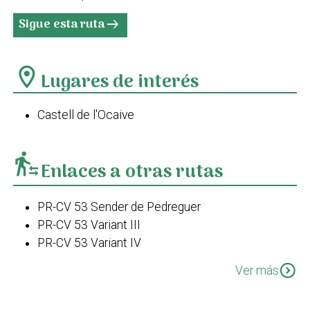
Sigue esta ruta
arrow_right_alt
location_on
Lugares de interés
Castell de l'Ocaive
transfer_within_a_station
Enlaces a otras rutas
PR-CV 53 Sender de Pedreguer
PR-CV 53 Variant III
PR-CV 53 Variant IV
Castell d'Aixa per PR-CV 53
expand_circle_down
Ver más