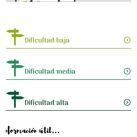
Dificultad baja
expand_circle_down
Dificultad media
expand_circle_down
Dificultad alta
expand_circle_down
Información útil...