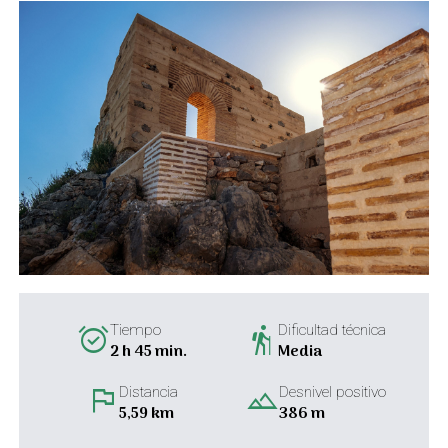
alarm_on
hiking
Tiempo
Dificultad técnica
2 h 45 min.
Media
flag
landscape
Distancia
Desnivel positivo
5,59 km
386 m