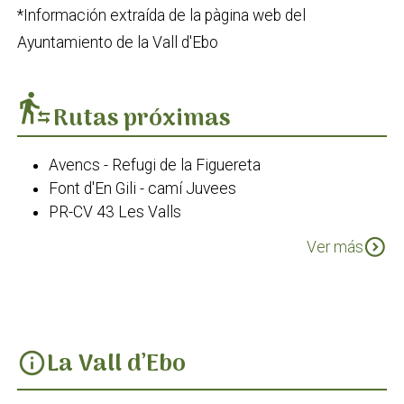
*Información extraída de la pàgina web del
Ayuntamiento de la Vall d'Ebo
transfer_within_a_station
Rutas próximas
Avencs - Refugi de la Figuereta
Font d'En Gili - camí Juvees
PR-CV 43 Les Valls
PR-CV 58
expand_circle_down
Ver más
La Vall d’Ebo
info