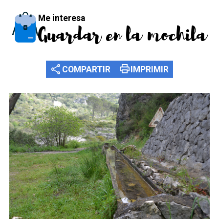
Me interesa
Guardar en la mochila
share
print
COMPARTIR
IMPRIMIR