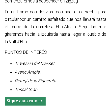
comenzaremos a descender en zigzag.
En un tramo nos desviaremos hacia la derecha para
circular por un camino asfaltado que nos llevará hasta
el cruce de la carretera Ebo-Alcalà. Seguidamente
giraremos hacia la izquierda hasta llegar al pueblo de
la Vall d’Ebo.
PUNTOS DE INTERÉS
Travessia del Masset.
Avenc Ample.
Refugi de la Figuereta.
Tossal Gran.
Sigue esta ruta
arrow_right_alt