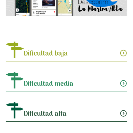
Dificultad baja
expand_circle_down
Dificultad media
expand_circle_down
Dificultad alta
expand_circle_down