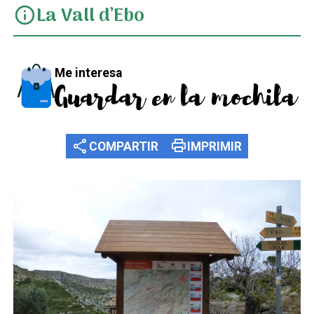
La Vall d’Ebo
info
Me interesa
Guardar en la mochila
share
print
COMPARTIR
IMPRIMIR