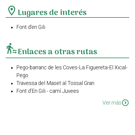
location_on
Lugares de interés
Font d'en Gili
transfer_within_a_station
Enlaces a otras rutas
Pego-barranc de les Coves-La Figuereta-El Xical-
Pego
Travessa del Maset al Tossal Gran
Font d'En Gili - camí Juvees
PR-CV 58
expand_circle_down
Ver más
PR-CV 58 Variant II
PR-CV 43 Les Valls
PR-CV 58 Variant I