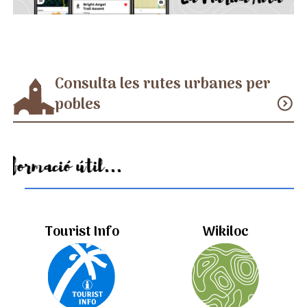
Consulta les rutes urbanes per
pobles
expand_circle_down
Informació útil...
Tourist Info
Wikiloc