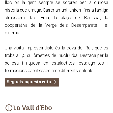
lloc on la gent sempre se sorprén per la curiosa
història que amaga. Carrer amunt, anirem fins a l'antiga
almàssera dels Frau, la plaça de Benisuai, la
cooperativa de la Verge dels Desemparats i el
cinema.
Una visita imprescindible és la cova del Rull, que es
troba a 1,5 quilòmetres del nucli urbà. Destaca per la
bellesa i riquesa en estalactites, estalagmites i
formacions capritxoses amb diferents colorits.
Segueix aquesta ruta
arrow_right_alt
La Vall d’Ebo
info