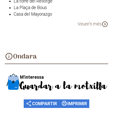
La torre del Rellotge
La Plaça de Bous
Casa del Mayorazgo
Llavador d'Ondara
expand_circle_down
Veure'n més
Font de la Carxofa
Ondara
info
M'interessa
Guardar a la motxilla
share
print
COMPARTIR
IMPRIMIR