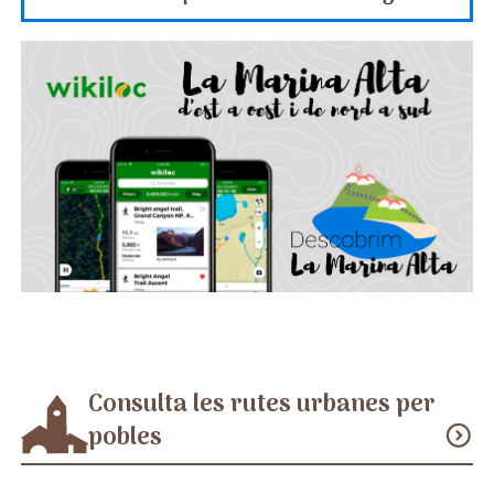
Consulta les rutes urbanes per
pobles
expand_circle_down