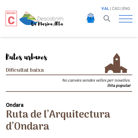
VAL
|
CAS
|
ENG
Open 
Rutes urbanes
Dificultat baixa
No canvies sendes velles per novelles.
Dita popular
Ondara
Ruta de l’Arquitectura
d’Ondara