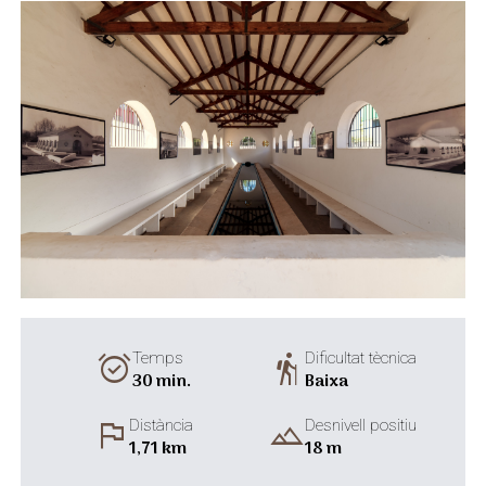
alarm_on
hiking
Temps
Dificultat tècnica
30 min.
Baixa
flag
landscape
Distància
Desnivell positiu
1,71 km
18 m