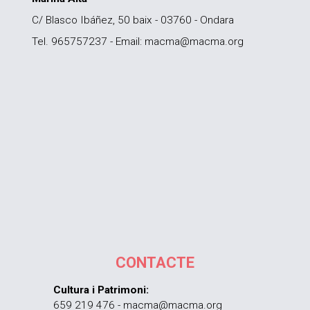
C/ Blasco Ibáñez, 50 baix - 03760 - Ondara
Tel. 965757237 - Email: macma@macma.org
CONTACTE
Cultura i Patrimoni:
659 219 476 - macma@macma.org