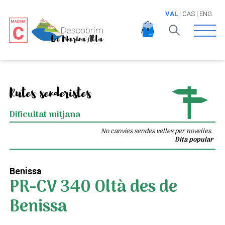
VAL
|
CAS
|
ENG
Open 
Rutes senderistes
Dificultat mitjana
No canvies sendes velles per novelles.
Dita popular
Benissa
PR-CV 340 Oltà des de
Benissa