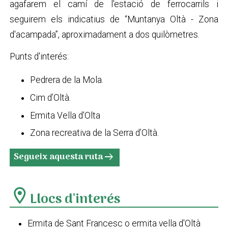
agafarem el camí de l'estació de ferrocarrils i
seguirem els indicatius de “Muntanya Oltà - Zona
d'acampada”, aproximadament a dos quilòmetres.
Punts d'interés:
Pedrera de la Mola.
Cim d’Oltà.
Ermita Vella d'Olta
Zona recreativa de la Serra d’Oltà.
Segueix aquesta ruta
arrow_right_alt
location_on
Llocs d'interés
Ermita de Sant Francesc o ermita vella d'Oltà