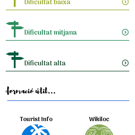
Dificultat baixa
expand_circle_down
Dificultat mitjana
expand_circle_down
Dificultat alta
expand_circle_down
Informació útil...
Tourist Info
Wikiloc