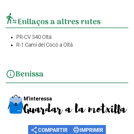
transfer_within_a_station
Enllaços a altres rutes
PR-CV 340 Oltà
R-1 Camí del Cocó a Oltà
Benissa
info
M'interessa
Guardar a la motxilla
share
print
COMPARTIR
IMPRIMIR