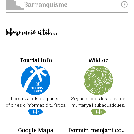
Barranquisme
expand_circle_down
Informació útil...
Tourist Info
Wikiloc
Localitza tots els punts i
Segueix totes les rutes de
oficines d'informació turística
muntanya i subaquàtiques.
Google Maps
Dormir, menjar i comprar