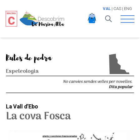
VAL
|
CAS
|
ENG
Open 
Rutes de pedra
Espeleologia
No canvies sendes velles per novelles.
Dita popular
La Vall d’Ebo
La cova Fosca