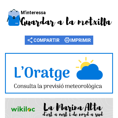
M'interessa
Guardar a la motxilla
share
print
COMPARTIR
IMPRIMIR