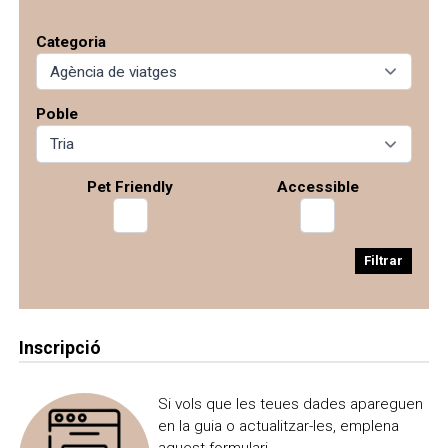
denia@zafirotours.es
email
966174094
phone
M'interessa
Categoria
es_viajes2933@carrefour.com
email
Guardar a la motxilla
M'interessa
M'interessa
Guardar a la motxilla
Guardar a la motxilla
Poble
Pet Friendly
Accessible
Filtrar
Inscripció
Si vols que les teues dades apareguen
en la guia o actualitzar-les, emplena