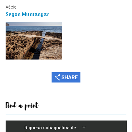
Xàbia
Segon Muntanyar
share
SHARE
Find a point