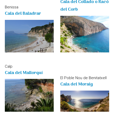
Cala del Collado o Racó
Benissa
del Corb
Cala del Baladrar
Calp
Cala del Mallorquí
El Poble Nou de Benitatxell
Cala del Moraig