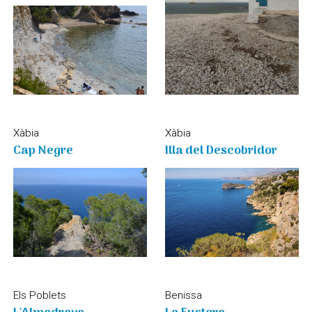
Xàbia
Xàbia
Cap Negre
Illa del Descobridor
Els Poblets
Benissa