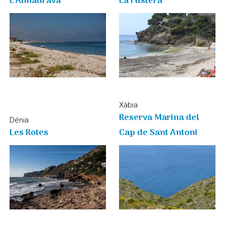
L'Almadrava
La Fustera
Xàbia
Reserva Marina del
Dénia
Les Rotes
Cap de Sant Antoni