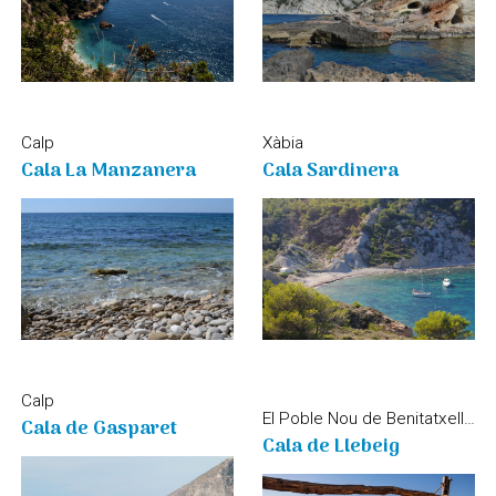
Xàbia
Calp
Cala Sardinera
Cala La Manzanera
Calp
El Poble Nou de Benitatxell / Teulada Moraira
Cala de Gasparet
Cala de Llebeig