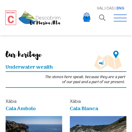
VAL
|
CAS
|
ENG
Open 
Our heritage
Underwater wealth
The stones here speak, because they are a part
of our past and a part of our present.
Xàbia
Xàbia
Cala Ambolo
Cala Blanca