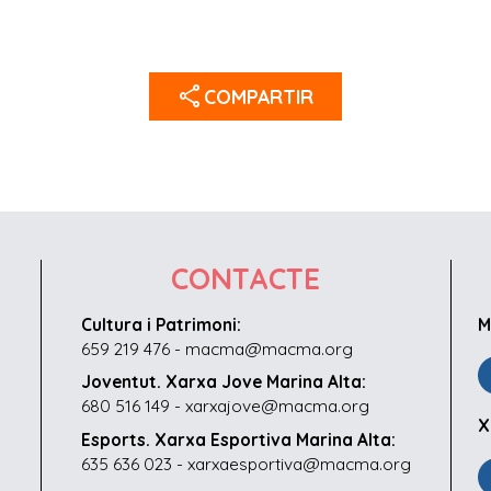
share
COMPARTIR
CONTACTE
Cultura i Patrimoni:
M
659 219 476 - macma@macma.org
Joventut. Xarxa Jove Marina Alta:
680 516 149 - xarxajove@macma.org
X
Esports. Xarxa Esportiva Marina Alta:
635 636 023 - xarxaesportiva@macma.org