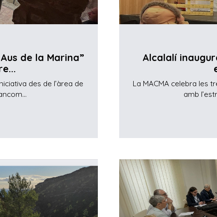
 “Aus de la Marina”
Alcalalí inaugu
e...
niciativa des de l’àrea de
La MACMA celebra les tr
ancom...
amb l’estr