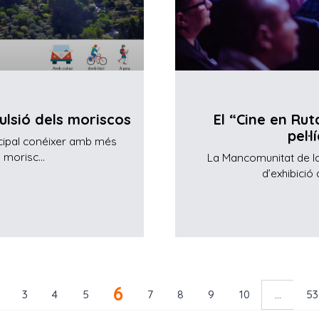
pulsió dels moriscos
El “Cine en Rut
pel·l
ncipal conéixer amb més
s morisc...
La Mancomunitat de la
d’exhibició 
6
3
4
5
7
8
9
10
...
53