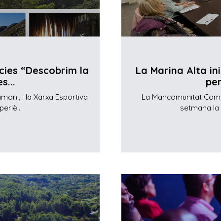
ncies “Descobrim la
La Marina Alta in
s...
per
imoni, i la Xarxa Esportiva
La Mancomunitat Comar
eriè...
setmana la p