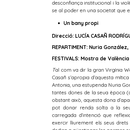
desconfiança institucional i la v
se al poder en una societat que e
Un bany propi
Direcció: LUCÍA CASAÑ RODRÍG
REPARTIMENT: Nuria González,
FESTIVALS: Mostra de València
T
al com va dir la gran Virgínia W
Casañ s’apropia d’aquesta mítica
Antonia, una estupenda Nuria Gon
tantes dones de la seua època (d
obstant això, aquesta dona d’apa
pot donar renda solta a la se
carregada d’intenció que reflex
exercir lliurement els seus drets 