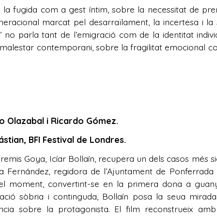
re la fugida com a gest íntim, sobre la necessitat de pr
neracional marcat pel desarraïlament, la incertesa i la
ny’ no parla tant de l’emigració com de la identitat ind
 el malestar contemporani, sobre la fragilitat emocional 
ko Olazabal i Ricardo Gómez.
stian, BFI Festival de Londres.
is Goya, Icíar Bollaín, recupera un dels casos més signif
a Fernández, regidora de l’Ajuntament de Ponferrada 
del moment, convertint-se en la primera dona a guanya
ació sòbria i continguda, Bollaín posa la seua mirada
cia sobre la protagonista. El film reconstrueix amb pr