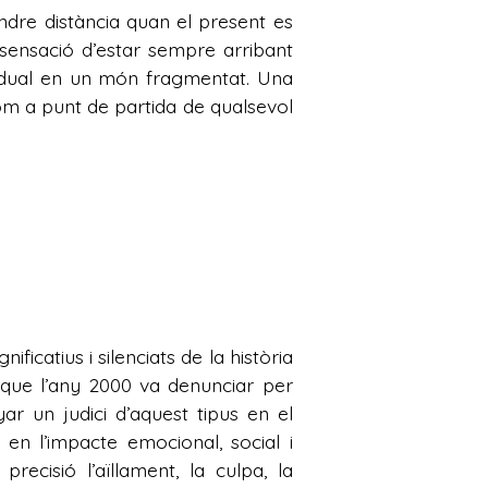
endre distància quan el present es
 sensació d’estar sempre arribant
ividual en un món fragmentat. Una
com a punt de partida de qualsevol
icatius i silenciats de la història
que l’any 2000 va denunciar per
r un judici d’aquest tipus en el
 en l’impacte emocional, social i
ecisió l’aïllament, la culpa, la