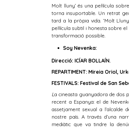
Molt lluny’ és una pel·lícula sob
torna insuportable. Un retrat ge
tard a la pròpia vida. ‘Molt Llu
pel·lícula subtil i honesta sobre
transformació possible.
Soy Nevenka:
Direcció: ICÍAR BOLLAÍN.
REPARTIMENT: Mireia Oriol, Ur
FESTIVALS: Festival de San Sebá
L
a cineasta guanyadora de dos prem
recent a Espanya: el de Nevenk
assetjament sexual a l’alcalde 
nostre país. A través d’una narr
mediàtic que va tindre la denún