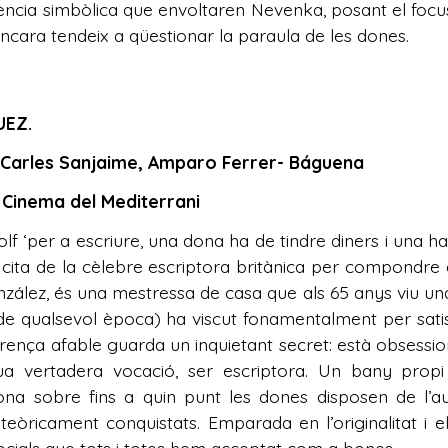
iolència simbòlica que envoltaren Nevenka, posant el focu
ncara tendeix a qüestionar la paraula de les dones.
UEZ.
 Carles Sanjaime, Amparo Ferrer- Báguena
 Cinema del Mediterrani
olf ‘per a escriure, una dona ha de tindre diners i una h
 cita de la cèlebre escriptora britànica per compondr
zález, és una mestressa de casa que als 65 anys viu un
e qualsevol època) ha viscut fonamentalment per satisfe
rença afable guarda un inquietant secret: està obsessi
ua vertadera vocació, ser escriptora. Un bany prop
iona sobre fins a quin punt les dones disposen de l’
teòricament conquistats. Emparada en l’originalitat i el 