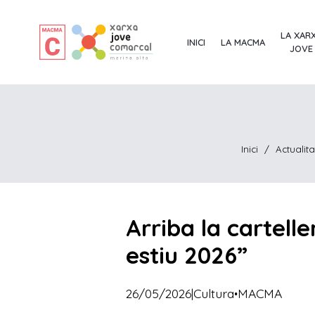
LA XAR
INICI
LA MACMA
JOVE
Inici
/
Actuali
Arriba la cartell
estiu 2026”
·
26/05/2026
|
Cultura
MACMA