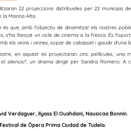
litzaran 22 projeccions distribuïdes per 22 municipis de 
de la Marina Alta.
és que, amb l'objectiu de dinamitzar els nostres pobles
s, s'ha llançat un cicle de cinema a la fresca. És l'opo
b els veïns i veïnes, sopar de cabasset i gaudir d'una bon
estre, en aquest es projectaran cinc pel·lícules, una
el silencio'', un drama dirigit per Sandra Romero. A 
d Verdaguer, Ilyass El Ouahdani, Nausicaa Bonnin.
 Festival de Ópera Prima Ciudad de Tudela.