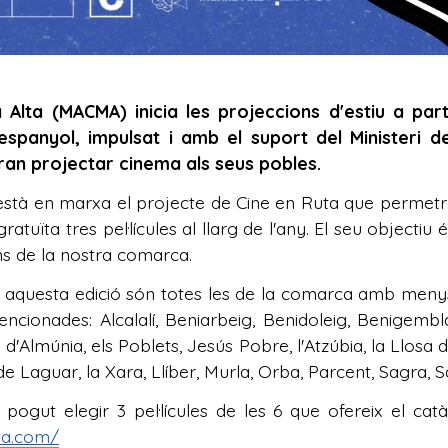
Alta (MACMA) inicia les projeccions d'estiu a part
espanyol, impulsat i amb el suport del Ministeri de
dran projectar cinema als seus pobles.
stà en marxa el projecte de Cine en Ruta que permetrà 
atuïta tres pel·lícules al llarg de l'any. El seu object
ns de la nostra comarca.
en aquesta edició són totes les de la comarca amb menys
encionades: Alcalalí, Beniarbeig, Benidoleig, Benigembla,
d'Almúnia, els Poblets, Jesús Pobre, l'Atzúbia, la Llosa d
 de Laguar, la Xara, Llíber, Murla, Orba, Parcent, Sagra, Sa
ogut elegir 3 pel·lícules de les 6 que ofereix el catà
ta.com/