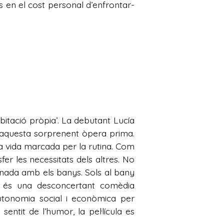
s en el cost personal d’enfrontar-
abitació pròpia’. La debutant Lucía
e aquesta sorprenent òpera prima.
a vida marcada per la rutina. Com
r les necessitats dels altres. No
onada amb els banys. Sols al bany
i és una desconcertant comèdia
autonomia social i econòmica per
sentit de l’humor, la pel·lícula es