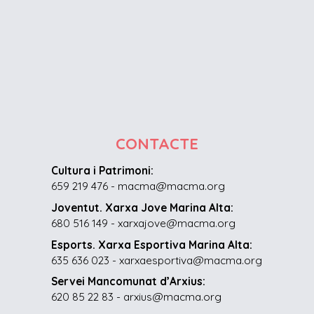
CONTACTE
Cultura i Patrimoni:
659 219 476 - macma@macma.org
Joventut. Xarxa Jove Marina Alta:
680 516 149 - xarxajove@macma.org
Esports. Xarxa Esportiva Marina Alta:
635 636 023 - xarxaesportiva@macma.org
Servei Mancomunat d’Arxius:
620 85 22 83 - arxius@macma.org