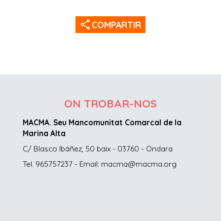
share
COMPARTIR
ON TROBAR-NOS
MACMA. Seu Mancomunitat Comarcal de la
Marina Alta
C/ Blasco Ibáñez, 50 baix - 03760 - Ondara
Tel. 965757237 - Email: macma@macma.org