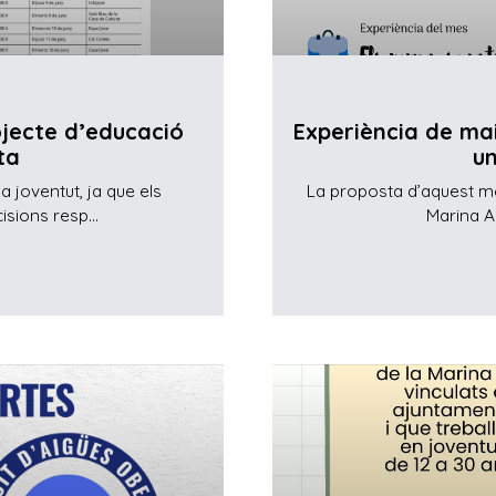
jecte d’educació
Experiència de mai
ta
un
a joventut, ja que els
La proposta d’aquest me
sions resp...
Marina Al