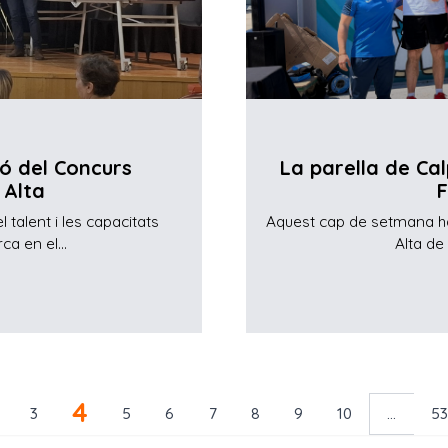
ió del Concurs
La parella de Cal
 Alta
F
 talent i les capacitats
Aquest cap de setmana ha 
a en el...
Alta de
4
3
5
6
7
8
9
10
...
5