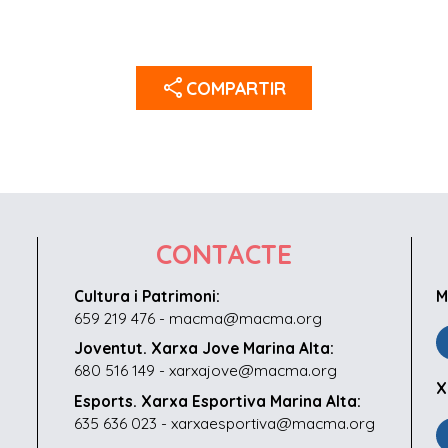
share
COMPARTIR
CONTACTE
Cultura i Patrimoni:
M
659 219 476 - macma@macma.org
Joventut. Xarxa Jove Marina Alta:
680 516 149 - xarxajove@macma.org
X
Esports. Xarxa Esportiva Marina Alta:
635 636 023 - xarxaesportiva@macma.org