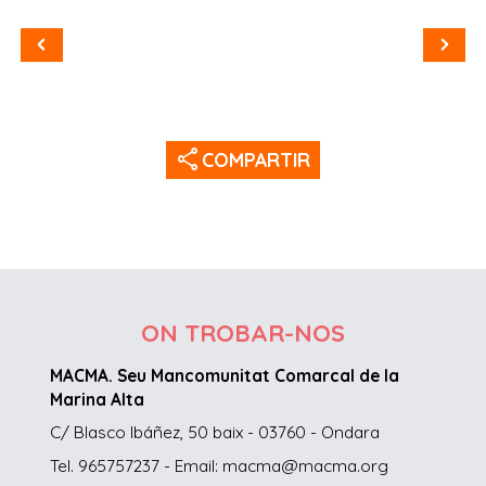
share
COMPARTIR
ON TROBAR-NOS
MACMA. Seu Mancomunitat Comarcal de la
Marina Alta
C/ Blasco Ibáñez, 50 baix - 03760 - Ondara
Tel. 965757237 - Email: macma@macma.org