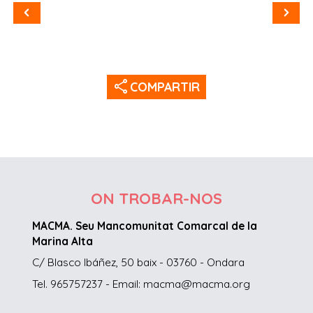
share
COMPARTIR
ON TROBAR-NOS
MACMA. Seu Mancomunitat Comarcal de la
Marina Alta
C/ Blasco Ibáñez, 50 baix - 03760 - Ondara
Tel. 965757237 - Email: macma@macma.org