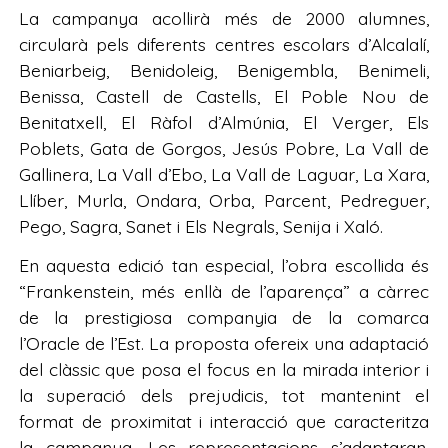
La campanya acollirà més de 2000 alumnes,
circularà pels diferents centres escolars d’Alcalalí,
Beniarbeig, Benidoleig, Benigembla, Benimeli,
Benissa, Castell de Castells, El Poble Nou de
Benitatxell, El Ràfol d’Almúnia, El Verger, Els
Poblets, Gata de Gorgos, Jesús Pobre, La Vall de
Gallinera, La Vall d’Ebo, La Vall de Laguar, La Xara,
Llíber, Murla, Ondara, Orba, Parcent, Pedreguer,
Pego, Sagra, Sanet i Els Negrals, Senija i Xaló.
En aquesta edició tan especial, l’obra escollida és
“Frankenstein, més enllà de l’aparença” a càrrec
de la prestigiosa companyia de la comarca
l’Oracle de l’Est. La proposta ofereix una adaptació
del clàssic que posa el focus en la mirada interior i
la superació dels prejudicis, tot mantenint el
format de proximitat i interacció que caracteritza
la campanya. Les representacions s’adaptaran,