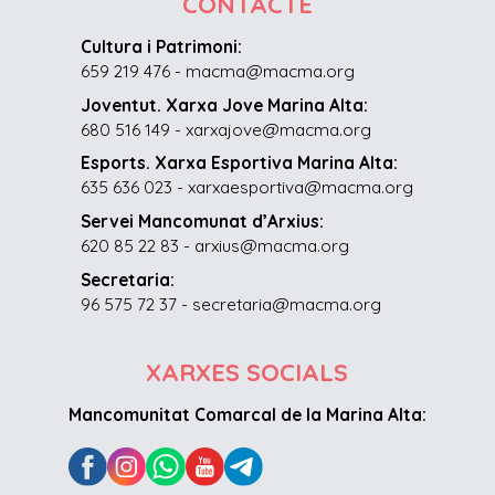
CONTACTE
Cultura i Patrimoni:
659 219 476 - macma@macma.org
Joventut. Xarxa Jove Marina Alta:
680 516 149 - xarxajove@macma.org
Esports. Xarxa Esportiva Marina Alta:
635 636 023 - xarxaesportiva@macma.org
Servei Mancomunat d’Arxius:
620 85 22 83 - arxius@macma.org
Secretaria:
96 575 72 37 - secretaria@macma.org
XARXES SOCIALS
Mancomunitat Comarcal de la Marina Alta: