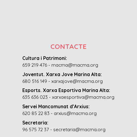
CONTACTE
Cultura i Patrimoni:
659 219 476 - macma@macma.org
Joventut. Xarxa Jove Marina Alta:
680 516 149 - xarxajove@macma.org
Esports. Xarxa Esportiva Marina Alta:
635 636 023 - xarxaesportiva@macma.org
Servei Mancomunat d’Arxius:
620 85 22 83 - arxius@macma.org
Secretaria:
96 575 72 37 - secretaria@macma.org