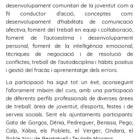
desenvolupament comunitari de la joventut com a
fil conductor d’acció, conceptes com:
desenvolupament d'habilitats de comunicació
afectiva, foment del treball en equip i col·laboració,
foment de l’autoestima i desenvolupament
personal, foment de la intel·ligència emocional,
tècniques de negociació i de resolució de
conflictes, treball de l’autodisciplina i hàbits positius
i gestió del fracàs i aprenentatge dels errors.
La participació ha sigut tot un èxit, aconseguint
l’aforament màxim del curs, amb una participació
de diferents perfils professionals de diverses àrees
de treball: àrea de joventut, d’esports, festes i de
serveis socials. Sent els ajuntaments participants:
Gata de Gorgos, Dénia, Pedreguer, Benissa, Pego,
Calp, Xàbia, els Poblets, el Verger, Ondara, el
Poble Nou de Benitatxell i Teulada Moraira.