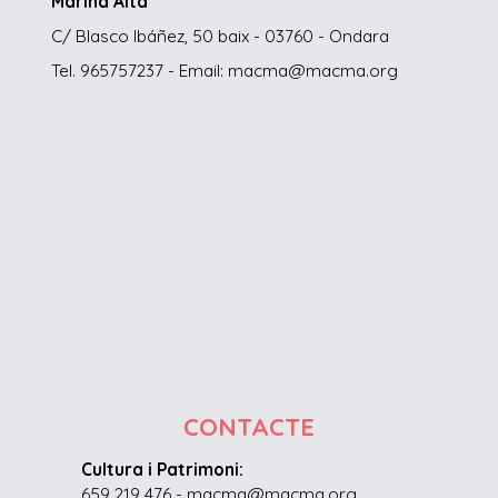
Marina Alta
C/ Blasco Ibáñez, 50 baix - 03760 - Ondara
Tel. 965757237 - Email: macma@macma.org
CONTACTE
Cultura i Patrimoni:
659 219 476 - macma@macma.org