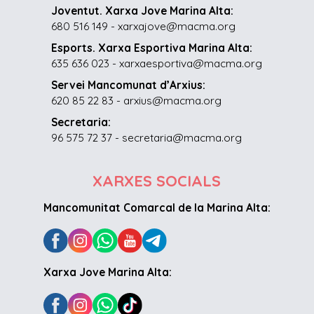
Joventut. Xarxa Jove Marina Alta:
680 516 149 - xarxajove@macma.org
Esports. Xarxa Esportiva Marina Alta:
635 636 023 - xarxaesportiva@macma.org
Servei Mancomunat d’Arxius:
620 85 22 83 - arxius@macma.org
Secretaria:
96 575 72 37 - secretaria@macma.org
XARXES SOCIALS
Mancomunitat Comarcal de la Marina Alta:
Xarxa Jove Marina Alta: