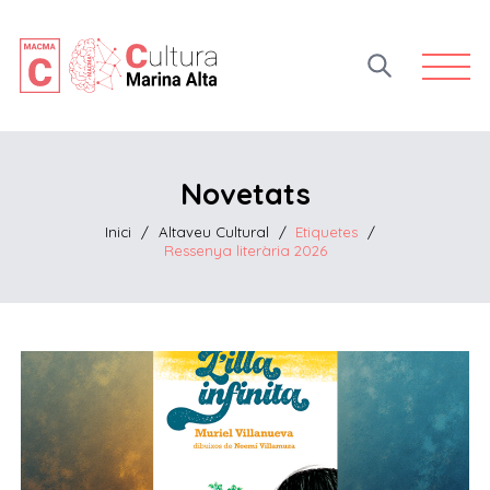
Open 
Novetats
Inici
/
Altaveu Cultural
/
Etiquetes
/
Ressenya literària 2026