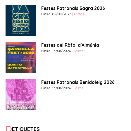
Festes Patronals Sagra 2026
Fins al 09/08/2026
| Festes
Festes del Ràfol d'Almúnia
Fins al 15/08/2026
| Festes
Festes Patronals Benidoleig 2026
Fins al 15/08/2026
| Festes
label
ETIQUETES