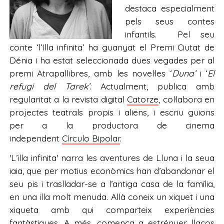
destaca especialment
pels seus contes
infantils. Pel seu
conte ‘l’Illa infinita’ ha guanyat el Premi Ciutat de
Dénia i ha estat seleccionada dues vegades per al
premi Atrapallibres, amb les novel·les ‘
Duna’
i ‘
El
refugi del Tarek’
. Actualment, publica amb
regularitat a la revista digital
Catorze
, col·labora en
projectes teatrals propis i aliens, i escriu guions
per a la productora de cinema
independent
Círculo Bipolar
.
'L’illa infinita' narra les aventures de Lluna i la seua
iaia, que per motius econòmics han d’abandonar el
seu pis i traslladar-se a l’antiga casa de la família,
en una illa molt menuda. Allà coneix un xiquet i una
xiqueta amb qui comparteix experiències
fantàstiques. A més, comença a estrényer llaços