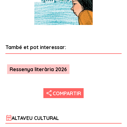
També et pot interessar:
Ressenya literària 2026
share
COMPARTIR
event_note
ALTAVEU CULTURAL