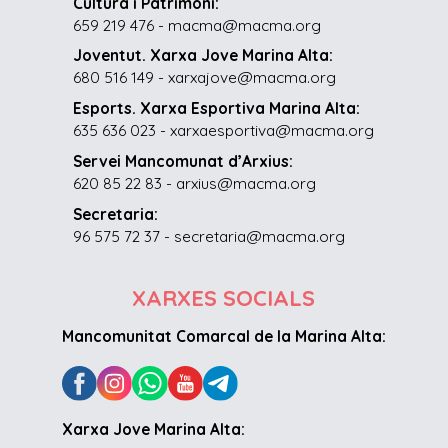
Cultura i Patrimoni:
659 219 476 - macma@macma.org
Joventut. Xarxa Jove Marina Alta:
680 516 149 - xarxajove@macma.org
Esports. Xarxa Esportiva Marina Alta:
635 636 023 - xarxaesportiva@macma.org
Servei Mancomunat d’Arxius:
620 85 22 83 - arxius@macma.org
Secretaria:
96 575 72 37 - secretaria@macma.org
XARXES SOCIALS
Mancomunitat Comarcal de la Marina Alta:
Xarxa Jove Marina Alta: