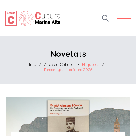
Open 
Novetats
Inici
/
Altaveu Cultural
/
Etiquetes
/
Ressenyes literàries 2026