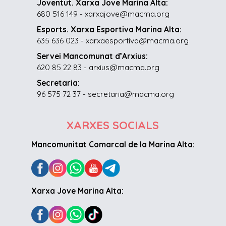
Joventut. Xarxa Jove Marina Alta:
680 516 149 - xarxajove@macma.org
Esports. Xarxa Esportiva Marina Alta:
635 636 023 - xarxaesportiva@macma.org
Servei Mancomunat d’Arxius:
620 85 22 83 - arxius@macma.org
Secretaria:
96 575 72 37 - secretaria@macma.org
XARXES SOCIALS
Mancomunitat Comarcal de la Marina Alta:
Xarxa Jove Marina Alta: