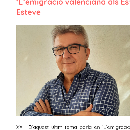
‘L’emigració valenciana als Est
Esteve
XX. D’aquest últim tema parla en ‘L’emigració 