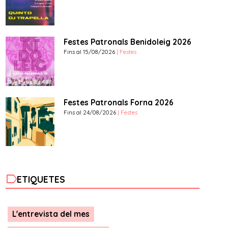
Festes Patronals Benidoleig 2026
Fins al 15/08/2026
| Festes
Festes Patronals Forna 2026
Fins al 24/08/2026
| Festes
label
ETIQUETES
L'entrevista del mes