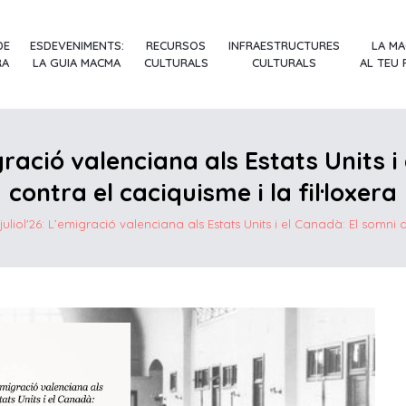
DE
ESDEVENIMENTS:
RECURSOS
INFRAESTRUCTURES
LA M
RA
LA GUIA MACMA
CULTURALS
CULTURALS
AL TEU
gració valenciana als Estats Units 
contra el caciquisme i la fil·loxera
liol'26: L’emigració valenciana als Estats Units i el Canadà: El somni a