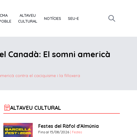
ACMA
ALTAVEU
NOTÍCIES
SEU-E
 POBLE
CULTURAL
i el Canadà: El somni americà
mericà contra el caciquisme i la fil·loxera
event_note
ALTAVEU CULTURAL
Festes del Ràfol d'Almúnia
Fins al 15/08/2026
| Festes