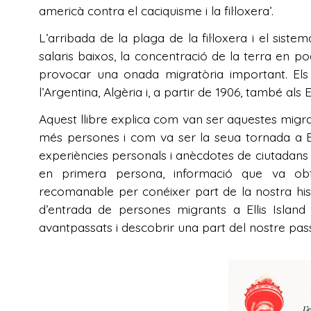
americà contra el caciquisme i la fil·loxera’.
L’arribada de la plaga de la fil·loxera i el sistem
salaris baixos, la concentració de la terra en p
provocar una onada migratòria important. Els 
l’Argentina, Algèria i, a partir de 1906, també als 
Aquest llibre explica com van ser aquestes migra
més persones i com va ser la seua tornada a E
experiències personals i anècdotes de ciutadans 
en primera persona, informació que va obt
recomanable per conéixer part de la nostra hist
d’entrada de persones migrants a Ellis Isla
avantpassats i descobrir una part del nostre pa