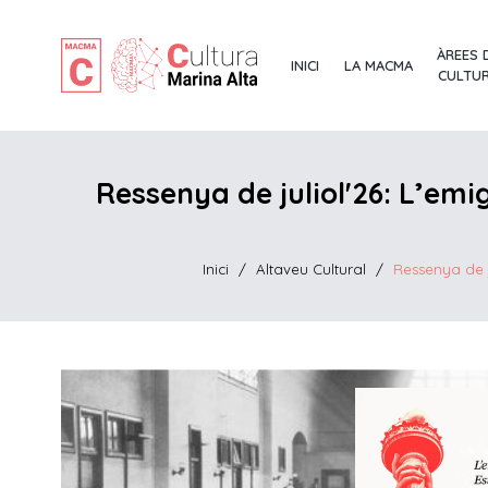
ÀREES 
INICI
LA MACMA
CULTU
Ressenya de juliol'26: L’emi
Inici
/
Altaveu Cultural
/
Ressenya de ju