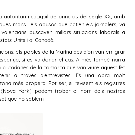
a autoritari i caciquil de principis del segle XX, amb
oques mans i els abusos que patien els jornalers, va
valencians buscaven millors situacions laborals a
Estats Units i al Canadà.
cions, els pobles de la Marina des d’on van emigrar
spanya, si es va donar el cas. A més també narra
i ciutadanes de la comarca que van viure aquest fet
enir a través d’entrevistes. És una obra molt
òria més propera. Pot ser, si revisem els registres
nd (Nova York) podem trobar el nom dels nostres
ssat que no sabíem.