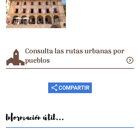
Consulta las rutas urbanas por
pueblos
expand_circle_down
share
COMPARTIR
Información útil...