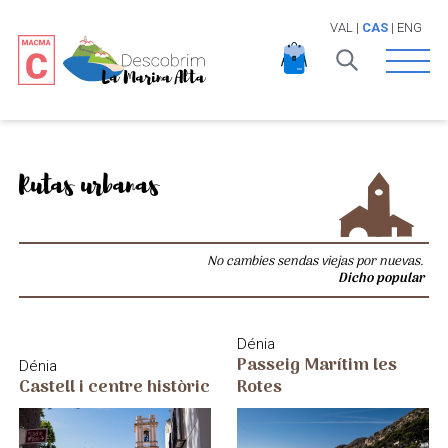
VAL
|
CAS
|
ENG
Open 
Rutas urbanas
No cambies sendas viejas por nuevas.
Dicho popular
Dénia
Passeig Marítim les
Dénia
Castell i centre històric
Rotes