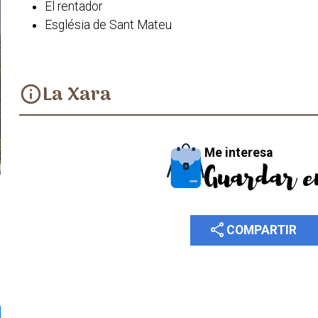
El rentador
Església de Sant Mateu
La Xara
info
Me interesa
Guardar e
share
COMPARTIR