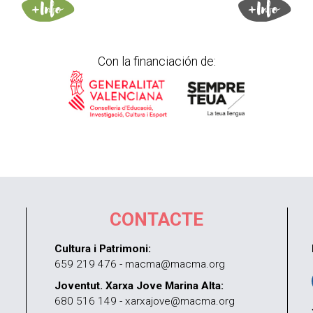
Con la financiación de:
CONTACTE
Cultura i Patrimoni:
659 219 476 - macma@macma.org
Joventut. Xarxa Jove Marina Alta:
680 516 149 - xarxajove@macma.org