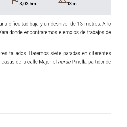
flag
landscape
3,03 km
13 m
una dificultad baja y un desnivel de 13 metros. A lo
a Xara donde encontraremos ejemplos de trabajos de
ares tallados. Haremos siete paradas en diferentes
 casas de la calle Major, el
riurau
Pinella, partidor de