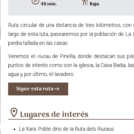
alarm_on
hiking
48 min.
Baja
Ruta circular de una distancia de tres kilómetros, con 
largo de esta ruta, pasearemos por la población de L
piedra tallada en las casas.
Veremos el
riurau
de Pinella, donde destacan sus pil
puntos de interés como son la iglesia, la Casa Badia, las
agua y, por último, el lavadero.
Sigue esta ruta
arrow_right_alt
location_on
Lugares de interés
La Xara: Poble dins de la Ruta dels Riuraus