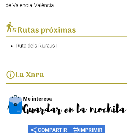
de Valencia. València.
transfer_within_a_station
Rutas próximas
Ruta dels Riuraus I
La Xara
info
Me interesa
Guardar en la mochila
share
print
COMPARTIR
IMPRIMIR