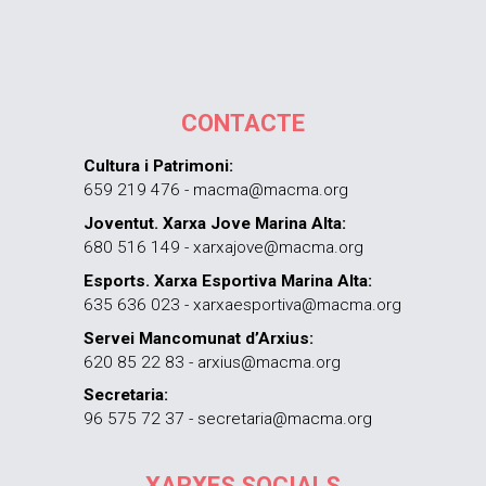
CONTACTE
Cultura i Patrimoni:
659 219 476 - macma@macma.org
Joventut. Xarxa Jove Marina Alta:
680 516 149 - xarxajove@macma.org
Esports. Xarxa Esportiva Marina Alta:
635 636 023 - xarxaesportiva@macma.org
Servei Mancomunat d’Arxius:
620 85 22 83 - arxius@macma.org
Secretaria:
96 575 72 37 - secretaria@macma.org
XARXES SOCIALS