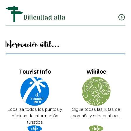
Dificultad alta
expand_circle_down
Información útil...
Tourist Info
Wikiloc
Localiza todos los puntos y
Sigue todas las rutas de
oficinas de información
montaña y subacuáticas.
turística