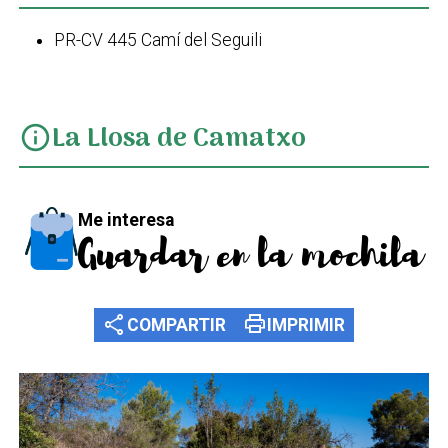
PR-CV 445 Camí del Seguili
La Llosa de Camatxo
info
Me interesa
Guardar en la mochila
share
print
COMPARTIR
IMPRIMIR