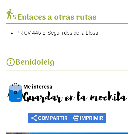
transfer_within_a_station
Enlaces a otras rutas
PR-CV 445 El Seguili des de la Llosa
Benidoleig
info
Me interesa
Guardar en la mochila
share
print
COMPARTIR
IMPRIMIR