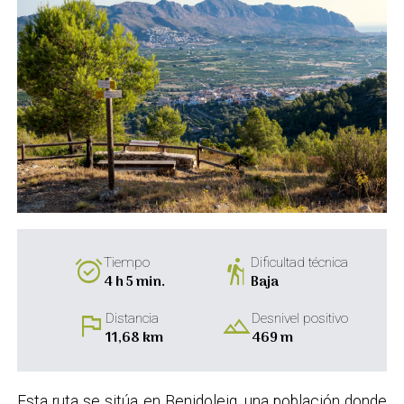
alarm_on
hiking
Tiempo
Dificultad técnica
4 h 5 min.
Baja
flag
landscape
Distancia
Desnivel positivo
11,68 km
469 m
Esta ruta se sitúa en Benidoleig, una población donde