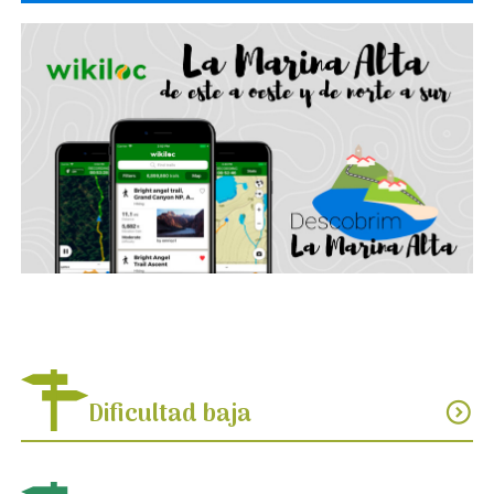
Dificultad baja
expand_circle_down