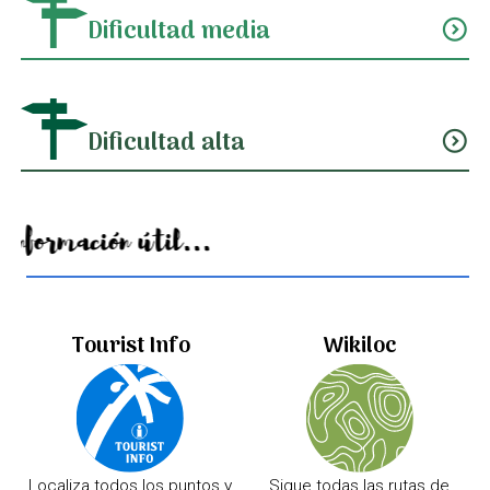
Dificultad media
expand_circle_down
Dificultad alta
expand_circle_down
Información útil...
Tourist Info
Wikiloc
Localiza todos los puntos y
Sigue todas las rutas de