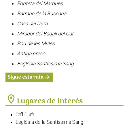
Fonteta del Marques.
Barranc de la Buscana.
Casa del Durà.
Mirador del Badall del Gat.
Pou de les Mules.
Antiga presó.
Església Santíssima Sang.
Sigue esta ruta
arrow_right_alt
location_on
Lugares de interés
Ca'l Durà
Església de la Santíssima Sang