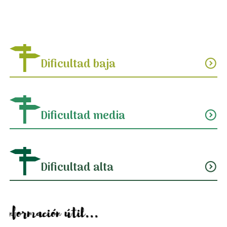
Dificultad baja
expand_circle_down
Dificultad media
expand_circle_down
Dificultad alta
expand_circle_down
Información útil...