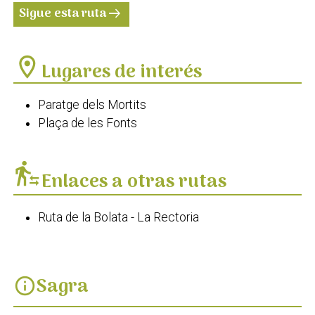
Sigue esta ruta
arrow_right_alt
location_on
Lugares de interés
Paratge dels Mortits
Plaça de les Fonts
transfer_within_a_station
Enlaces a otras rutas
Ruta de la Bolata - La Rectoria
Sagra
info