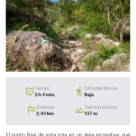
alarm_on
hiking
Tiempo
Dificultad técnica
2 h 4 min.
Baja
flag
landscape
Distancia
Desnivel positivo
2,43 km
137 m
El punto final de esta ruta es un área recreativa, que