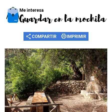
Me interesa
Guardar en la mochila
share
print
COMPARTIR
IMPRIMIR