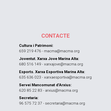
CONTACTE
Cultura i Patrimoni:
659 219 476 - macma@macma.org
Joventut. Xarxa Jove Marina Alta:
680 516 149 - xarxajove@macma.org
Esports. Xarxa Esportiva Marina Alta:
635 636 023 - xarxaesportiva@macma.org
Servei Mancomunat d’Arxius:
620 85 22 83 - arxius@macma.org
Secretaria:
96 575 72 37 - secretaria@macma.org