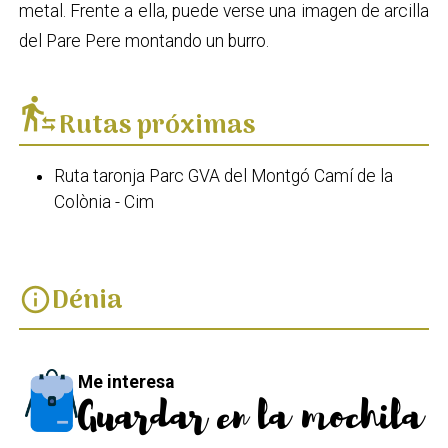
metal. Frente a ella, puede verse una imagen de arcilla
del Pare Pere montando un burro.
transfer_within_a_station
Rutas próximas
Ruta taronja Parc GVA del Montgó Camí de la
Colònia - Cim
Dénia
info
Me interesa
Guardar en la mochila