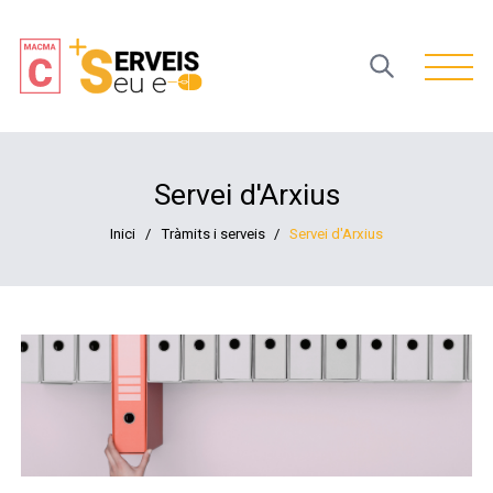
Open 
Servei d'Arxius
Inici
/
Tràmits i serveis
/
Servei d'Arxius