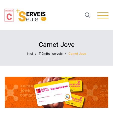
Open 
Carnet Jove
Inici
/
Tràmits i serveis
/
Carnet Jove