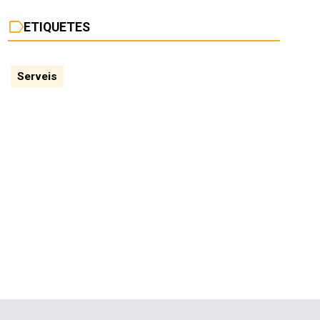
label
ETIQUETES
Serveis