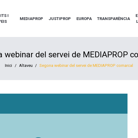
TS I
E
MEDIAPROP
JUSTIPROP
EUROPA
TRANSPARÈNCIA
EIS
 webinar del servei de MEDIAPROP c
Inici
/
Altaveu
/
Segona webinar del servei de MEDIAPROP comarcal