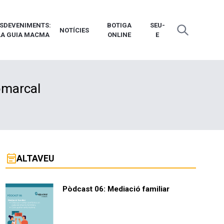
SDEVENIMENTS:
BOTIGA
SEU-
NOTÍCIES
LA GUIA MACMA
ONLINE
E
omarcal
event_note
ALTAVEU
Pòdcast 06: Mediació familiar