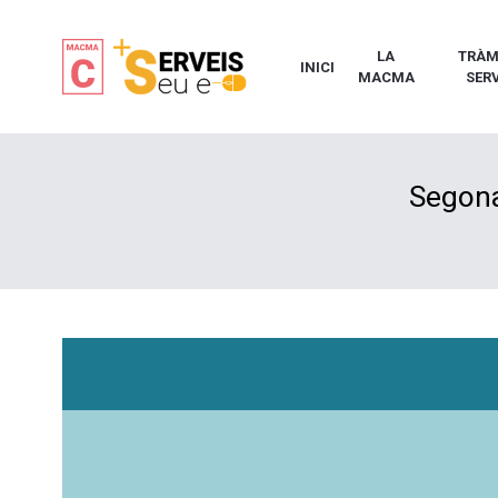
LA
TRÀMI
INICI
MACMA
SERV
Segona