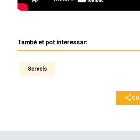
També et pot interessar:
Serveis
share
CO