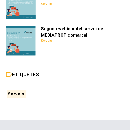
Serveis
Segona webinar del servei de
MEDIAPROP comarcal
Serveis
label
ETIQUETES
Serveis