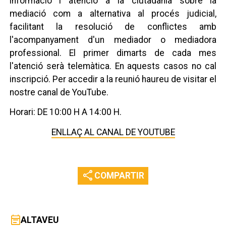
informació i atenció a la ciutadania sobre la
mediació com a alternativa al procés judicial,
facilitant la resolució de conflictes amb
l'acompanyament d'un mediador o mediadora
professional. El primer dimarts de cada mes
l'atenció serà telemàtica. En aquests casos no cal
inscripció. Per accedir a la reunió haureu de visitar el
nostre canal de YouTube.
Horari: DE 10:00 H A 14:00 H.
ENLLAÇ AL CANAL DE YOUTUBE
share
COMPARTIR
event_note
ALTAVEU