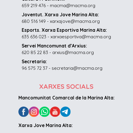
659 219 476 - macma@macma.org
Joventut. Xarxa Jove Marina Alta:
680 516 149 - xarxajove@macma.org
Esports. Xarxa Esportiva Marina Alta:
635 636 023 - xarxaesportiva@macma.org
Servei Mancomunat d’Arxius:
620 85 22 83 - arxius@macma.org
Secretaria:
96 575 72 37 - secretaria@macma.org
XARXES SOCIALS
Mancomunitat Comarcal de la Marina Alta:
Xarxa Jove Marina Alta: