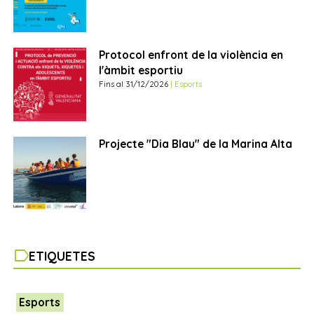
Protocol enfront de la violència en
l'àmbit esportiu
Fins al 31/12/2026
| Esports
Projecte "Dia Blau" de la Marina Alta
label
ETIQUETES
Esports