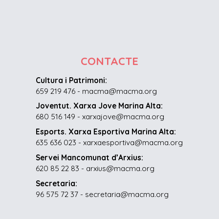
CONTACTE
Cultura i Patrimoni:
659 219 476 - macma@macma.org
Joventut. Xarxa Jove Marina Alta:
680 516 149 - xarxajove@macma.org
Esports. Xarxa Esportiva Marina Alta:
635 636 023 - xarxaesportiva@macma.org
Servei Mancomunat d’Arxius:
620 85 22 83 - arxius@macma.org
Secretaria:
96 575 72 37 - secretaria@macma.org