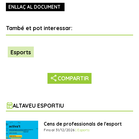
ENLLAÇ AL DOCUMENT
També et pot interessar:
Esports
share
COMPARTIR
event_note
ALTAVEU ESPORTIU
Cens de professionals de l'esport
Fins al 31/12/2026
| Esports