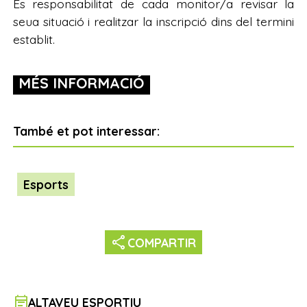
És responsabilitat de cada monitor/a revisar la
seua situació i realitzar la inscripció dins del termini
establit.
MÉS INFORMACIÓ
També et pot interessar:
Esports
share
COMPARTIR
event_note
ALTAVEU ESPORTIU