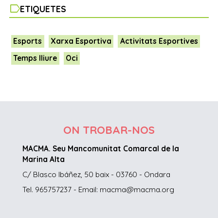
label
ETIQUETES
Esports
Xarxa Esportiva
Activitats Esportives
Temps lliure
Oci
ON TROBAR-NOS
MACMA. Seu Mancomunitat Comarcal de la
Marina Alta
C/ Blasco Ibáñez, 50 baix - 03760 - Ondara
Tel. 965757237 - Email: macma@macma.org