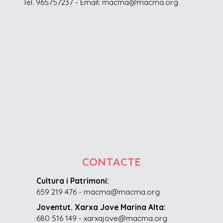
Tel. 965757237 - Email: macma@macma.org
CONTACTE
Cultura i Patrimoni:
659 219 476 - macma@macma.org
Joventut. Xarxa Jove Marina Alta:
680 516 149 - xarxajove@macma.org