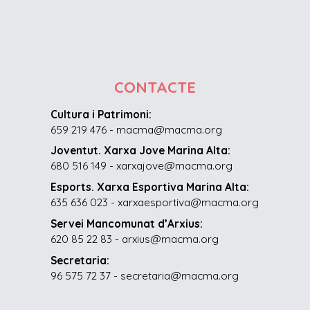
CONTACTE
Cultura i Patrimoni:
659 219 476 - macma@macma.org
Joventut. Xarxa Jove Marina Alta:
680 516 149 - xarxajove@macma.org
Esports. Xarxa Esportiva Marina Alta:
635 636 023 - xarxaesportiva@macma.org
Servei Mancomunat d’Arxius:
620 85 22 83 - arxius@macma.org
Secretaria:
96 575 72 37 - secretaria@macma.org