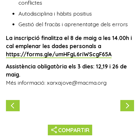
conflictes
Autodisciplina i hàbits positius
Gestió del fracàs i aprenentatge dels errors
La inscripció finalitza el 8 de maig a les 14.00h i
cal emplenar les dades personals a
https://forms.gle/umHFgL6riWScgF65A
Assistència obligatòria els 3 dies: 12,19 i 26 de
maig.
Més informació: xarxajove@macma.org
share
COMPARTIR