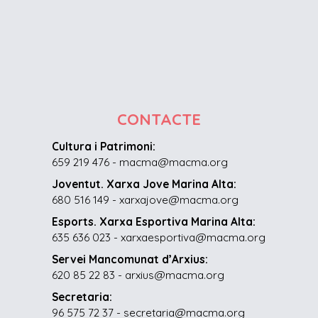
CONTACTE
Cultura i Patrimoni:
659 219 476 - macma@macma.org
Joventut. Xarxa Jove Marina Alta:
680 516 149 - xarxajove@macma.org
Esports. Xarxa Esportiva Marina Alta:
635 636 023 - xarxaesportiva@macma.org
Servei Mancomunat d’Arxius:
620 85 22 83 - arxius@macma.org
Secretaria:
96 575 72 37 - secretaria@macma.org