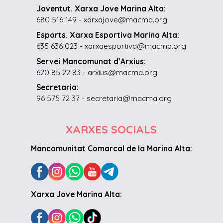
Joventut. Xarxa Jove Marina Alta:
680 516 149 - xarxajove@macma.org
Esports. Xarxa Esportiva Marina Alta:
635 636 023 - xarxaesportiva@macma.org
Servei Mancomunat d’Arxius:
620 85 22 83 - arxius@macma.org
Secretaria:
96 575 72 37 - secretaria@macma.org
XARXES SOCIALS
Mancomunitat Comarcal de la Marina Alta:
Xarxa Jove Marina Alta: