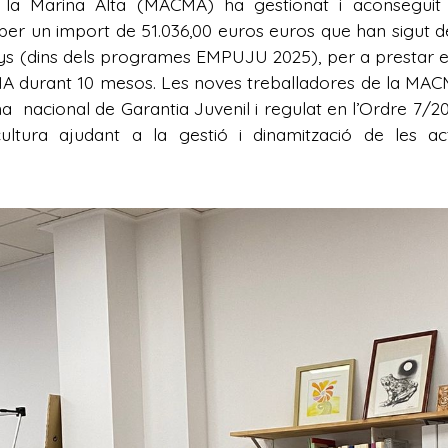
a Marina Alta (MACMA) ha gestionat i aconseguit 
per un import de 51.036,00 euros euros que han sigut de
 (dins dels programes EMPUJU 2025), per a prestar els se
 durant 10 mesos. Les noves treballadores de la MAC
a nacional de Garantia Juvenil i regulat en l’Ordre 7/201
ltura ajudant a la gestió i dinamització de les ac