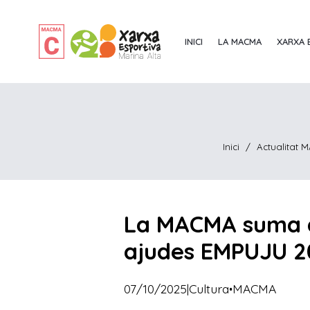
INICI
LA MACMA
XARXA 
Inici
/
Actualitat
La MACMA suma du
ajudes EMPUJU 2
·
07/10/2025
|
Cultura
MACMA