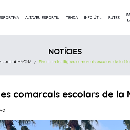
E
ESPORTIVA
ALTAVEU ESPORTIU
TENDA
INFO ÚTIL
RUTES
L
NOTÍCIES
Actualitat MACMA
/
Finalitzen les lligues comarcals escolars de la Ma
igues comarcals escolars de la
iva