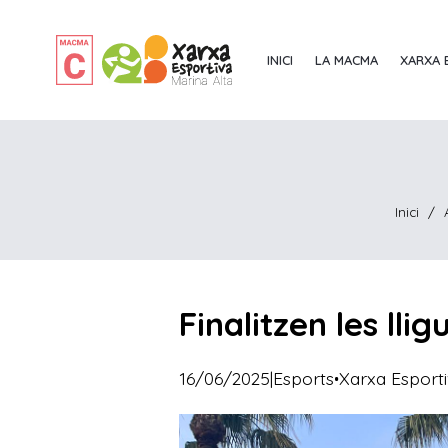
INICI
LA MACMA
XARXA 
Inici
/
Finalitzen les ll
·
16/06/2025
|
Esports
Xarxa Esport