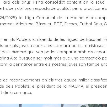
 llarg dels anys i s'ha consolidat contant en la seu
ue troben així una resposta de qualitat per a practicar el
24/2025) la Lliga Comarcal de la Marina Alta compt
marcal: Atletisme, Bàsquet, BTT, Escacs, Futbol Sala, Gi
 en Els Poblets la cloenda de les lligues de Bàsquet, Fut
ats per als joves esportistes com ara partits amistosos, 
jocs i diversió que van poder compartir amb els esportis
arina Alta busquen ser molt més que una competició per a
í com la germanor entre els nostres joves són també una 
e de reconeixements on els tres equips millor classifica
lcalde dels Poblets, el president de la MACMA, el preside
rt de la comarca.