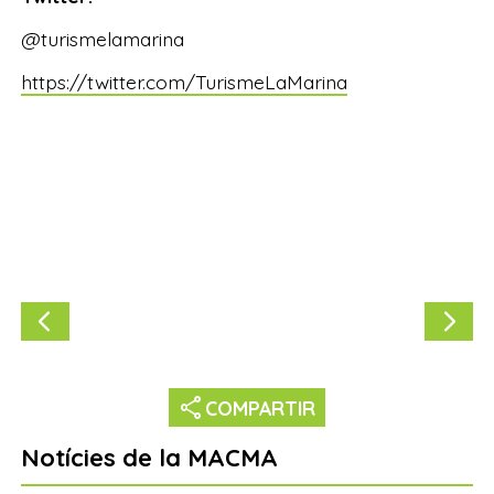
@turismelamarina
https://twitter.com/TurismeLaMarina
share
COMPARTIR
Notícies de la MACMA