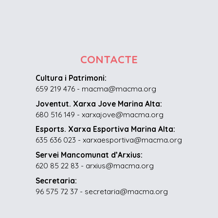
CONTACTE
Cultura i Patrimoni:
659 219 476 - macma@macma.org
Joventut. Xarxa Jove Marina Alta:
680 516 149 - xarxajove@macma.org
Esports. Xarxa Esportiva Marina Alta:
635 636 023 - xarxaesportiva@macma.org
Servei Mancomunat d’Arxius:
620 85 22 83 - arxius@macma.org
Secretaria:
96 575 72 37 - secretaria@macma.org