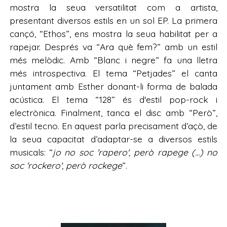
mostra la seua versatilitat com a artista,
presentant diversos estils en un sol EP. La primera
cançó, “Ethos”, ens mostra la seua habilitat per a
rapejar. Després va “Ara què fem?” amb un estil
més melòdic. Amb “Blanc i negre” fa una lletra
més introspectiva. El tema “Petjades” el canta
juntament amb Esther donant-li forma de balada
acústica. El tema “128” és d'estil pop-rock i
electrònica. Finalment, tanca el disc amb “Però”,
d’estil tecno. En aquest parla precisament d’açò, de
la seua capacitat d’adaptar-se a diversos estils
musicals: “
jo no soc 'rapero', però rapege (...) no
soc 'rockero', però rockege
”.