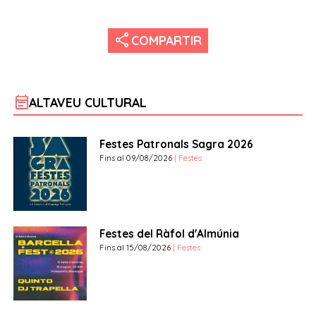
share
COMPARTIR
event_note
ALTAVEU CULTURAL
Festes Patronals Sagra 2026
Fins al 09/08/2026
| Festes
Festes del Ràfol d'Almúnia
Fins al 15/08/2026
| Festes