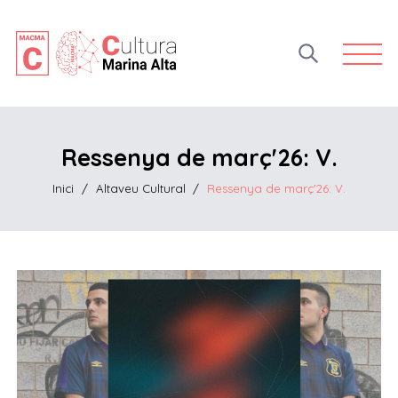
Open 
Ressenya de març'26: V.
Inici
/
Altaveu Cultural
/
Ressenya de març'26: V.