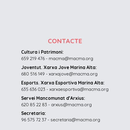
CONTACTE
Cultura i Patrimoni:
659 219 476 - macma@macma.org
Joventut. Xarxa Jove Marina Alta:
680 516 149 - xarxajove@macma.org
Esports. Xarxa Esportiva Marina Alta:
635 636 023 - xarxaesportiva@macma.org
Servei Mancomunat d’Arxius:
620 85 22 83 - arxius@macma.org
Secretaria:
96 575 72 37 - secretaria@macma.org