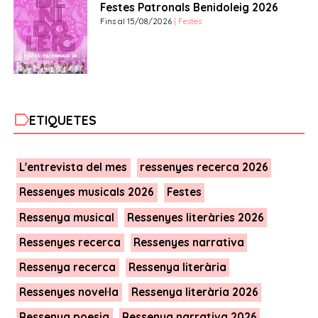
Festes Patronals Benidoleig 2026
Fins al 15/08/2026
| Festes
label
ETIQUETES
L'entrevista del mes
ressenyes recerca 2026
Ressenyes musicals 2026
Festes
Ressenya musical
Ressenyes literàries 2026
Ressenyes recerca
Ressenyes narrativa
Ressenya recerca
Ressenya literària
Ressenyes novel·la
Ressenya literària 2026
Ressenya poesia
Ressenya narrativa 2026