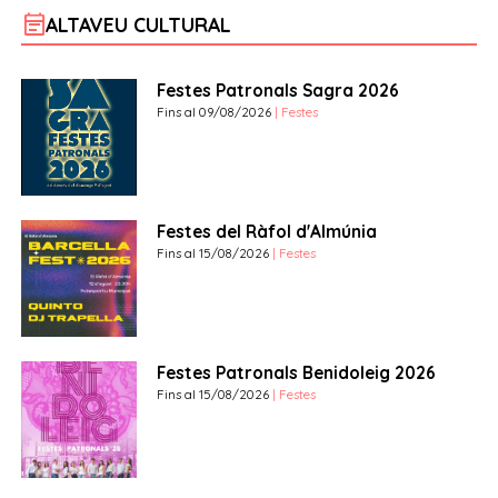
event_note
ALTAVEU CULTURAL
Festes Patronals Sagra 2026
Fins al 09/08/2026
| Festes
Festes del Ràfol d'Almúnia
Fins al 15/08/2026
| Festes
Festes Patronals Benidoleig 2026
Fins al 15/08/2026
| Festes