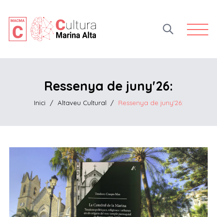
Open 
Ressenya de juny'26:
Inici
/
Altaveu Cultural
/
Ressenya de juny'26: