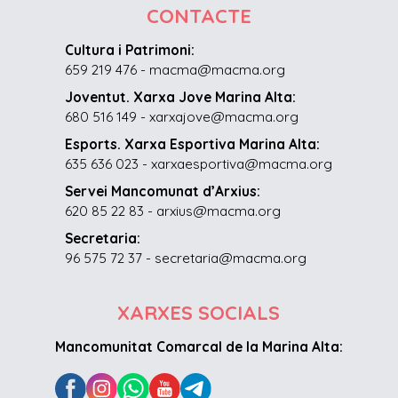
CONTACTE
Cultura i Patrimoni:
659 219 476 - macma@macma.org
Joventut. Xarxa Jove Marina Alta:
680 516 149 - xarxajove@macma.org
Esports. Xarxa Esportiva Marina Alta:
635 636 023 - xarxaesportiva@macma.org
Servei Mancomunat d’Arxius:
620 85 22 83 - arxius@macma.org
Secretaria:
96 575 72 37 - secretaria@macma.org
XARXES SOCIALS
Mancomunitat Comarcal de la Marina Alta: