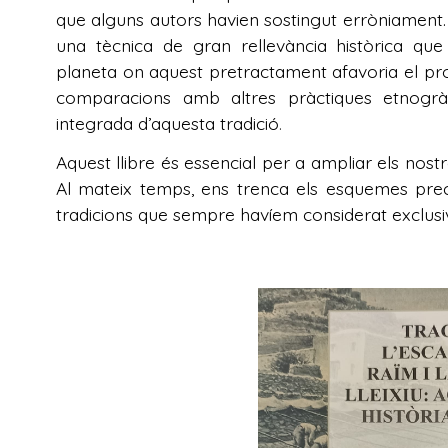
que alguns autors havien sostingut erròniament. 
una tècnica de gran rellevància històrica que
planeta on aquest pretractament afavoria el pro
comparacions amb altres pràctiques etnogràfi
integrada d’aquesta tradició
.
Aquest llibre és essencial per a ampliar els nost
Al mateix temps, ens trenca els esquemes preco
tradicions que sempre havíem considerat exclus