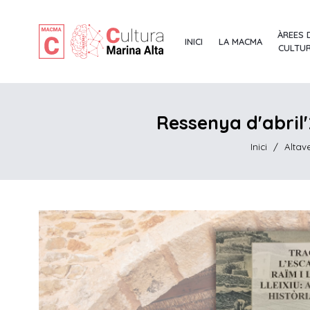
ÀREES 
INICI
LA MACMA
CULTU
Ressenya d'abril'2
Inici
/
Altav