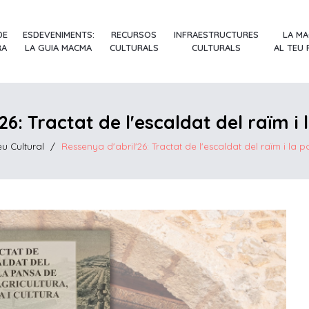
DE
ESDEVENIMENTS:
RECURSOS
INFRAESTRUCTURES
LA M
RA
LA GUIA MACMA
CULTURALS
CULTURALS
AL TEU
6: Tractat de l'escaldat del raïm i 
eu Cultural
/
Ressenya d'abril'26: Tractat de l'escaldat del raïm i la p