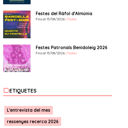
Festes del Ràfol d'Almúnia
Fins al 15/08/2026
| Festes
Festes Patronals Benidoleig 2026
Fins al 15/08/2026
| Festes
label
ETIQUETES
L'entrevista del mes
ressenyes recerca 2026