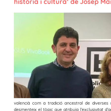
història i cultura’ de Josep M
valencià com a tradició ancestral de diverses re
desmenteix el tòpic que atribuïa l’exclusivitat d