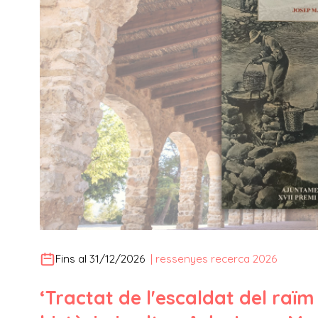
Fins al 31/12/2026
|
ressenyes recerca 2026
‘Tractat de l'escaldat del raïm 