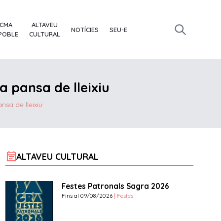
ACMA
ALTAVEU
NOTÍCIES
SEU-E
 POBLE
CULTURAL
la pansa de lleixiu
ansa de lleixiu
event_note
ALTAVEU CULTURAL
Festes Patronals Sagra 2026
Fins al 09/08/2026
| Festes